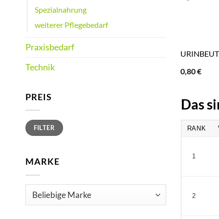
Spezialnahrung
weiterer Pflegebedarf
Praxisbedarf
URINBEUTEL
Technik
0,80
€
PREIS
Das si
Min.
Max.
FILTER
Preis
Preis
RANK
1
MARKE
2