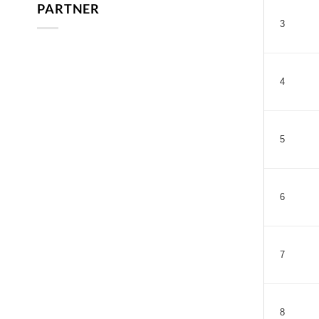
PARTNER
3
4
5
6
7
8