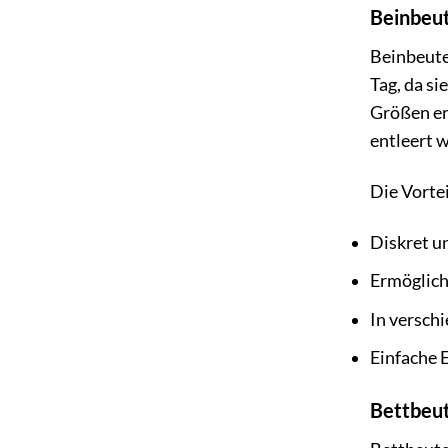
Beinbeut
Beinbeutel
Tag, da s
Größen erh
entleert 
Die Vorte
Diskret un
Ermöglich
In versch
Einfache 
Bettbeut