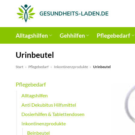
Zum
Inhalt
springen
Alltagshilfen
Gehhilfen
Pflegebedarf
Urinbeutel
Start
»
Pflegebedarf
»
Inkontinenzprodukte
»
Urinbeutel
Pflegebedarf
Alltagshilfen
Anti Dekubitus Hilfsmittel
Dosierhilfen & Tablettendosen
Inkontinenzprodukte
Beinbeutel