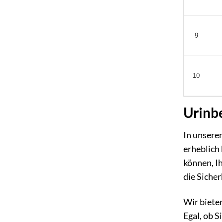
9
10
Urinbe
In unserem
erheblich 
können, I
die Sicher
Wir biete
Egal, ob S