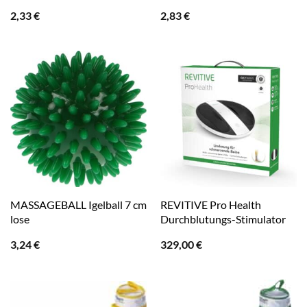
2,33
€
2,83
€
MASSAGEBALL Igelball 7 cm
REVITIVE Pro Health
lose
Durchblutungs-Stimulator
3,24
€
329,00
€