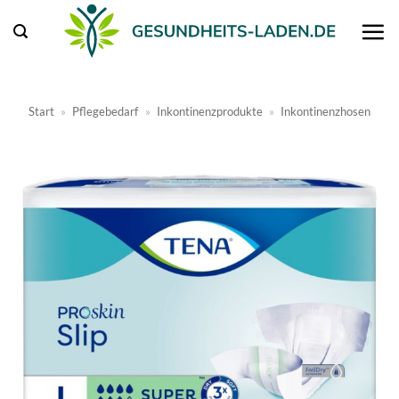
Zum
Inhalt
springen
Start
»
Pflegebedarf
»
Inkontinenzprodukte
»
Inkontinenzhosen