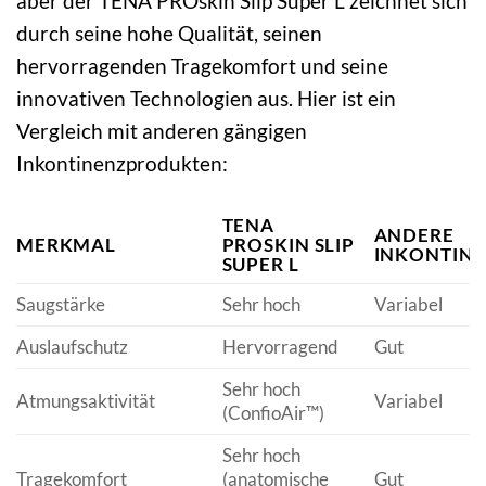
aber der TENA PROskin Slip Super L zeichnet sich
durch seine hohe Qualität, seinen
hervorragenden Tragekomfort und seine
innovativen Technologien aus. Hier ist ein
Vergleich mit anderen gängigen
Inkontinenzprodukten:
TENA
ANDERE
MERKMAL
PROSKIN SLIP
INKONTINE
SUPER L
Saugstärke
Sehr hoch
Variabel
Auslaufschutz
Hervorragend
Gut
Sehr hoch
Atmungsaktivität
Variabel
(ConfioAir™)
Sehr hoch
Tragekomfort
(anatomische
Gut