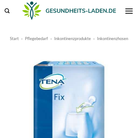
Zum
Inhalt
springen
Start
»
Pflegebedarf
»
Inkontinenzprodukte
»
Inkontinenzhosen