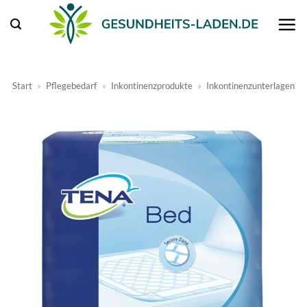
Zum
Inhalt
springen
Start
»
Pflegebedarf
»
Inkontinenzprodukte
»
Inkontinenzunterlagen