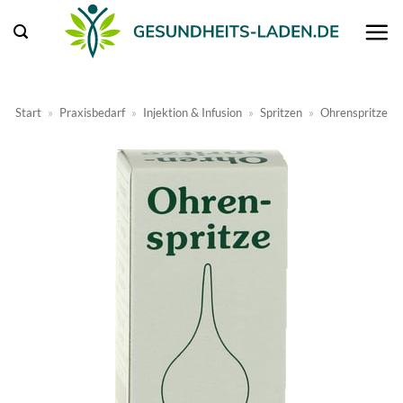
Zum
Inhalt
springen
Start
»
Praxisbedarf
»
Injektion & Infusion
»
Spritzen
»
Ohrenspritze