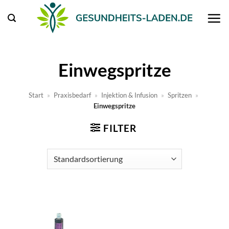
Zum
Inhalt
springen
Einwegspritze
Start
»
Praxisbedarf
»
Injektion & Infusion
»
Spritzen
»
Einwegspritze
FILTER