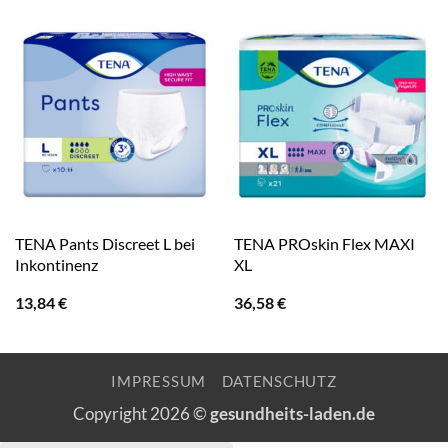
TENA Pants Discreet L bei
TENA PROskin Flex MAXI
Inkontinenz
XL
13,84
€
36,58
€
IMPRESSUM
DATENSCHUTZ
Copyright 2026 ©
gesundheits-laden.de