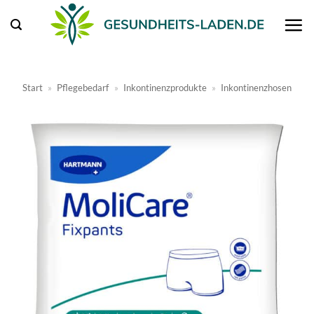
Zum
Inhalt
springen
Start
»
Pflegebedarf
»
Inkontinenzprodukte
»
Inkontinenzhosen