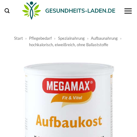
Zum
Inhalt
springen
Start
»
Pflegebedarf
»
Spezialnahrung
»
Aufbaunahrung
»
hochkalorisch, eiweißreich, ohne Ballaststoffe