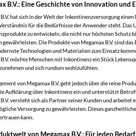
 B.V.: Eine Geschichte von Innovation und
.V. hat sich in der Welt der Inkontinenzversorgung einen
s Verständnis für die Bedürfnisse der Anwender steht. Das
nzprodukte zu entwickeln, die nicht nur höchsten Schutz
n gewährleisten. Die Produkte von Megamax B.V. sind das 
odernste Technologien und Materialien zum Einsatz komm
.V. möchte Menschen mit Inkontinenz ein Stück Lebensqua
lzunehmen und sich rundum wohlzufühlen.
ement von Megamax B.V. geht jedoch über die reine Produ
 die Aufklärung über Inkontinenz ein und unterstützt Betr
.V. versteht sich als Partner seiner Kunden und arbeitet
ögliche Versorgung zu gewährleisten. Dieses ganzheitlic
ertrauen kann.
duktwelt von Megamax B.V.: Für jeden Bedarf