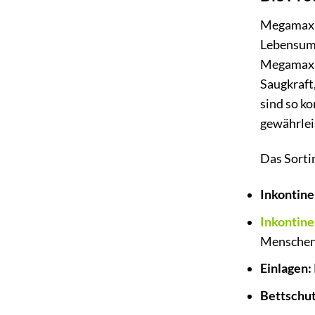
Megamax B.
Lebensums
Megamax B
Saugkraft
sind so ko
gewährlei
Das Sorti
Inkontine
Inkontin
Menschen m
Einlagen:
Bettschut