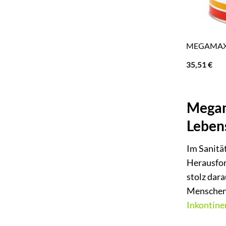
MEGAMAX A
35,51
€
Megama
Leben
Im Sanität
Herausfor
stolz dara
Menschen 
Inkontine