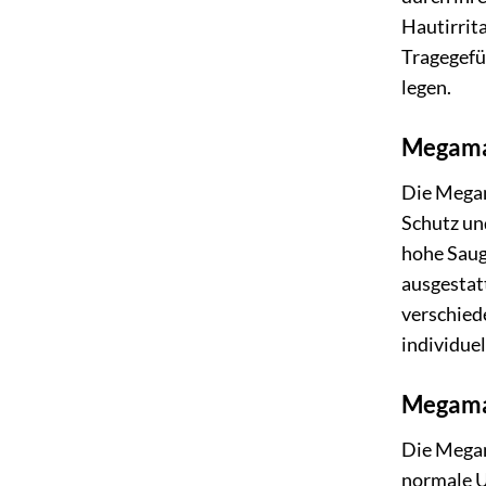
Hautirrit
Tragegefüh
legen.
Megama
Die Megam
Schutz und
hohe Saug
ausgestat
verschied
individuel
Megama
Die Megam
normale U