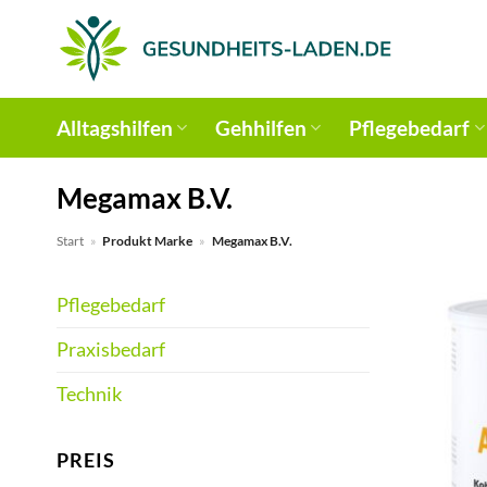
Zum
Inhalt
springen
Alltagshilfen
Gehhilfen
Pflegebedarf
Megamax B.V.
Start
»
Produkt Marke
»
Megamax B.V.
Pflegebedarf
Praxisbedarf
Technik
PREIS