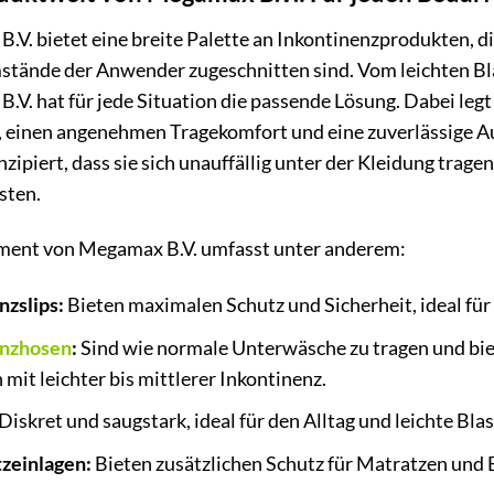
V. bietet eine breite Palette an Inkontinenzprodukten, di
tände der Anwender zugeschnitten sind. Vom leichten Bl
.V. hat für jede Situation die passende Lösung. Dabei le
, einen angenehmen Tragekomfort und eine zuverlässige A
nzipiert, dass sie sich unauffällig unter der Kleidung tra
sten.
ment von Megamax B.V. umfasst unter anderem:
nzslips:
Bieten maximalen Schutz und Sicherheit, ideal für
enzhosen
:
Sind wie normale Unterwäsche zu tragen und bie
it leichter bis mittlerer Inkontinenz.
Diskret und saugstark, ideal für den Alltag und leichte Bl
zeinlagen:
Bieten zusätzlichen Schutz für Matratzen und Be