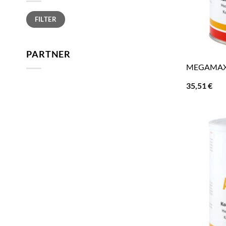
Min.
Max.
FILTER
Preis
Preis
PARTNER
MEGAMAX A
35,51
€