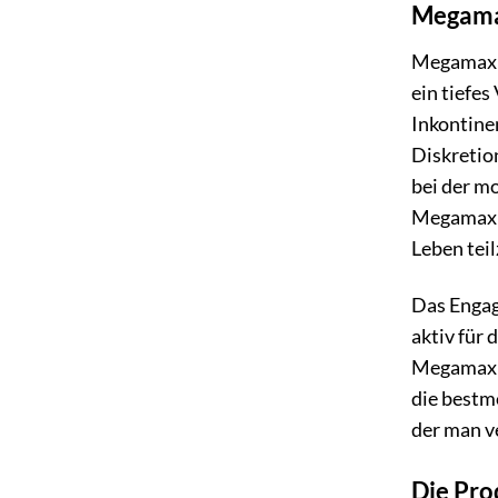
Megamax
Megamax B
ein tiefe
Inkontine
Diskretio
bei der m
Megamax B
Leben tei
Das Engag
aktiv für
Megamax B
die bestm
der man v
Die Pro