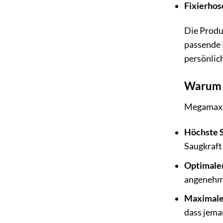
Fixierhos
Die Produ
passende 
persönlich
Warum M
Megamax B.
Höchste S
Saugkraft
Optimaler
angenehm 
Maximale 
dass jema