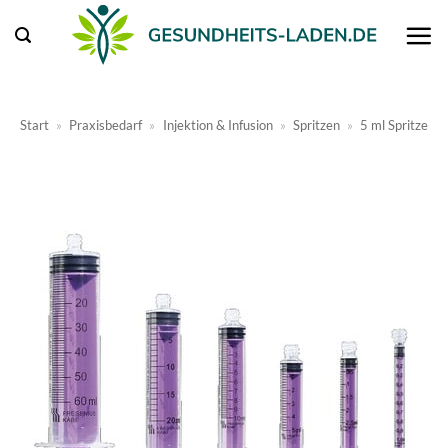
Zum
Inhalt
springen
Start
»
Praxisbedarf
»
Injektion & Infusion
»
Spritzen
»
5 ml Spritze