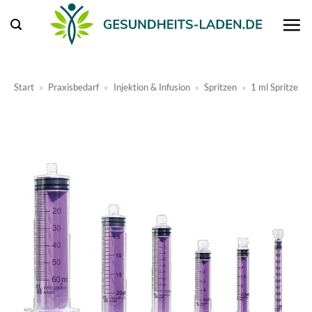
Zum
Inhalt
springen
Start
»
Praxisbedarf
»
Injektion & Infusion
»
Spritzen
»
1 ml Spritze