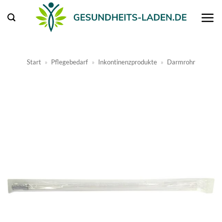
Zum
Inhalt
springen
Start
»
Pflegebedarf
»
Inkontinenzprodukte
»
Darmrohr