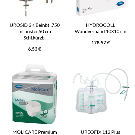
UROSID 3K Beinbtl.750
HYDROCOLL
ml unster.50 cm
Wundverband 10×10 cm
Schl.kürzb.
178,57
€
6,53
€
MOLICARE Premium
UREOFIX 112 Plus