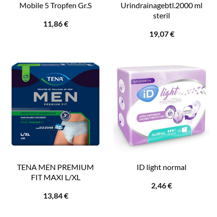
Mobile 5 Tropfen Gr.S
Urindrainagebtl.2000 ml
steril
11,86
€
19,07
€
TENA MEN PREMIUM
ID light normal
FIT MAXI L/XL
2,46
€
13,84
€