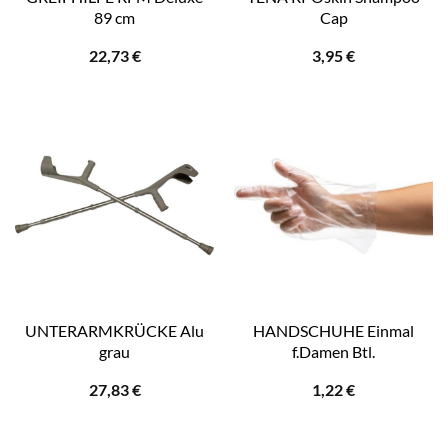
89 cm
Cap
22,73
€
3,95
€
UNTERARMKRÜCKE Alu
HANDSCHUHE Einmal
grau
f.Damen Btl.
27,83
€
1,22
€