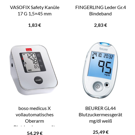
VASOFIX Safety Kanüle
FINGERLING Leder Gr.4
17 G 1,5×45 mm
Bindeband
1,83
€
2,83
€
boso medicus X
BEURER GL44
vollautomatisches
Blutzuckermessgerät
Oberarm
mg/dl weiß
Blutdruckmessgerät
25,49
€
54,29
€