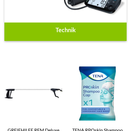
Technik
GREIFHILFE RFM Deluxe
TENA RPOskin Shampoo