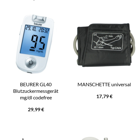
BEURER GL40
MANSCHETTE universal
Blutzuckermessgerät
17,79
€
mg/dl codefree
29,99
€