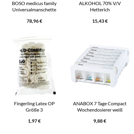
BOSO medicus family
ALKOHOL 70% V/V
Universalmanschette
Hetterich
78,96
€
15,43
€
Fingerling Latex OP
ANABOX 7 Tage Compact
Größe 3
Wochendosierer weiß
1,97
€
9,88
€