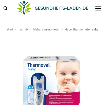
Zum
Inhalt
springen
Start
»
Technik
»
Fieberthermometer
»
Fieberthermometer Baby