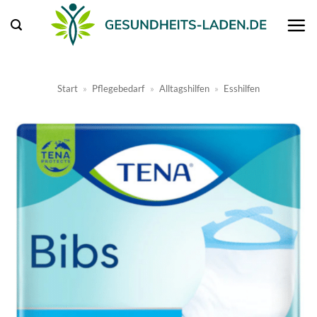
Zum
Inhalt
springen
Start
»
Pflegebedarf
»
Alltagshilfen
»
Esshilfen