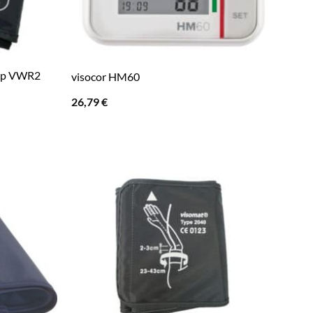
yp VWR2
visocor HM60
26,79
€