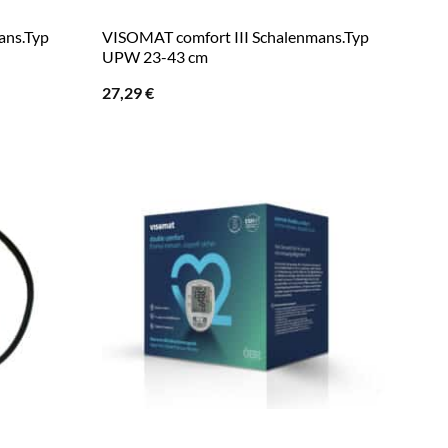
ans.Typ
VISOMAT comfort III Schalenmans.Typ
UPW 23-43 cm
27,29
€