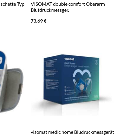
schette Typ
VISOMAT double comfort Oberarm
Blutdruckmessger.
73,69
€
visomat medic home Bludruckmessgerät