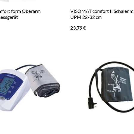
mfort form Oberarm
VISOMAT comfort II Schalenm
essgerät
UPM 22-32 cm
23,79
€