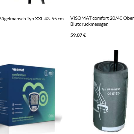
VISOMAT comfort 20/40 Obe
ügelmansch.Typ XXL 43-55 cm
Blutdruckmessger.
59,07
€