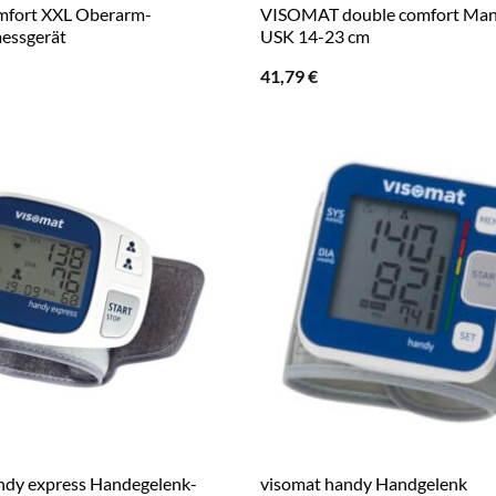
mfort XXL Oberarm-
VISOMAT double comfort Man
essgerät
USK 14-23 cm
41,79
€
ndy express Handegelenk-
visomat handy Handgelenk