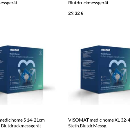
essgerät
Blutdruckmessgerät
29,32
€
edic home S 14-21cm
VISOMAT medic home XL 32-
 Blutdruckmessgerät
Steth.Blutdr.Messg.