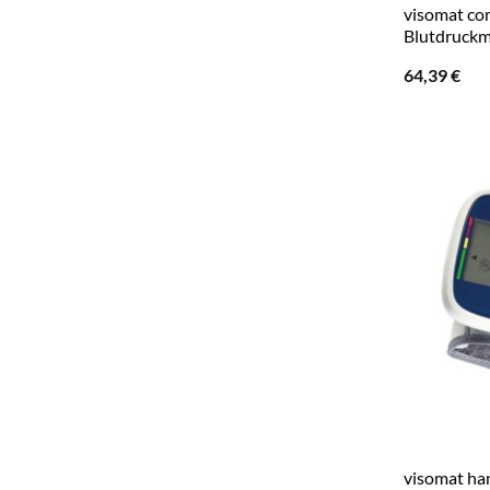
visomat co
Blutdruckm
64,39
€
visomat ha