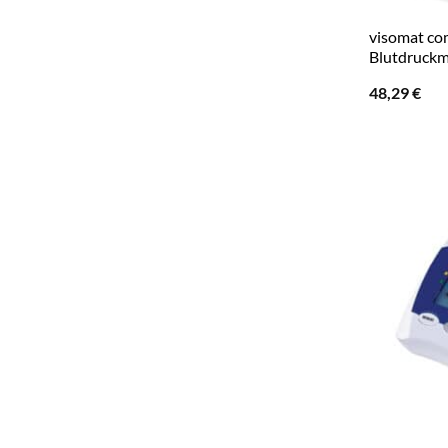
visomat co
Blutdruckm
48,29
€