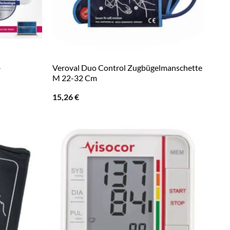
-
Veroval Duo Control Zugbügelmanschette
M 22-32 Cm
15,26
€