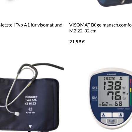
tzteil Typ A1 für visomat und
VISOMAT Bügelmansch.comfor
M2 22-32 cm
21,99
€