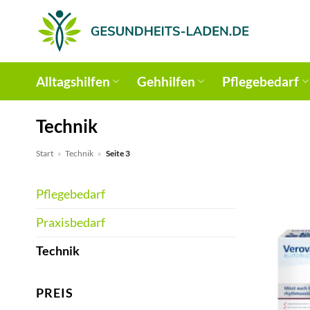
Zum
Inhalt
springen
Alltagshilfen
Gehhilfen
Pflegebedarf
Technik
Start
»
Technik
»
Seite 3
Pflegebedarf
Praxisbedarf
Technik
PREIS