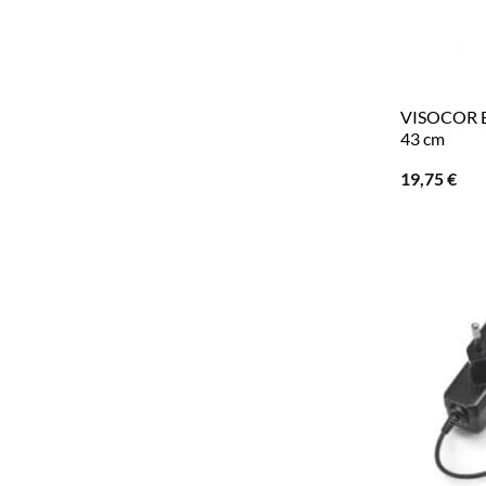
VISOCOR B
43 cm
19,75
€