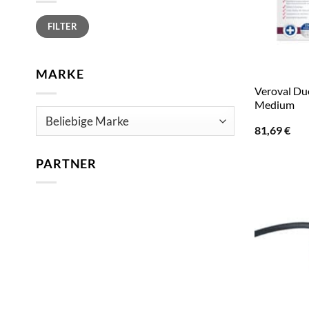
Min.
Max.
FILTER
Preis
Preis
MARKE
Veroval Du
Medium
81,69
€
PARTNER