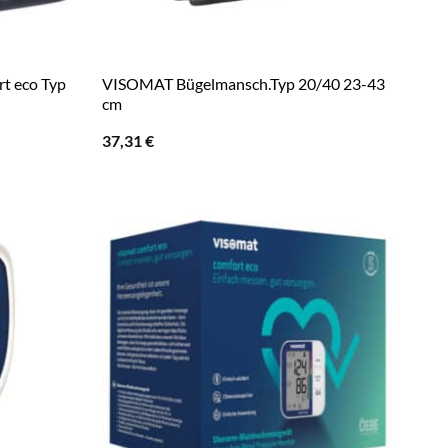
t eco Typ
VISOMAT Bügelmansch.Typ 20/40 23-43
cm
37,31
€