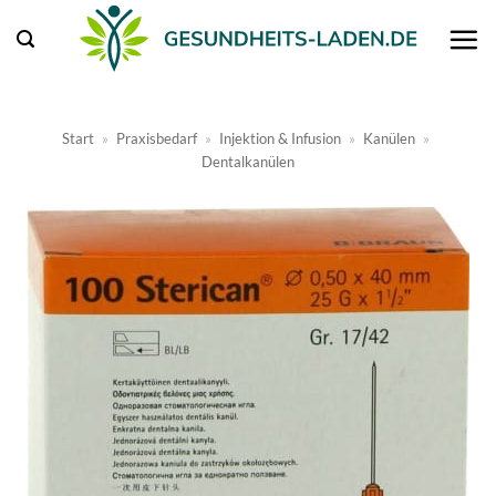
Zum
Inhalt
springen
Start
»
Praxisbedarf
»
Injektion & Infusion
»
Kanülen
»
Dentalkanülen