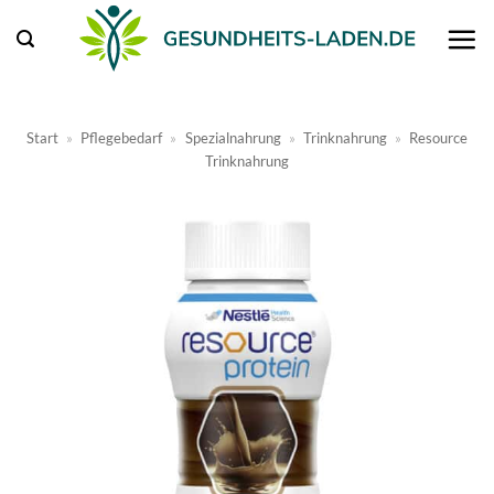
Zum
Inhalt
springen
Start
»
Pflegebedarf
»
Spezialnahrung
»
Trinknahrung
»
Resource
Trinknahrung