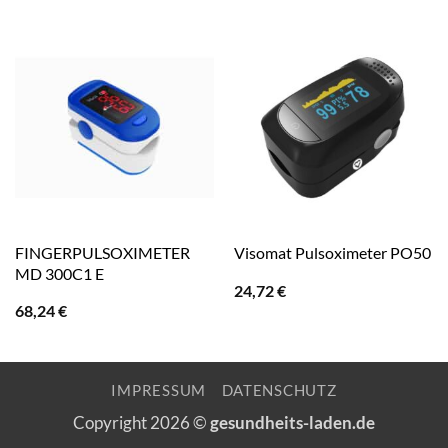
FINGERPULSOXIMETER
Visomat Pulsoximeter PO50
MD 300C1 E
24,72
€
68,24
€
IMPRESSUM
DATENSCHUTZ
Copyright 2026 ©
gesundheits-laden.de