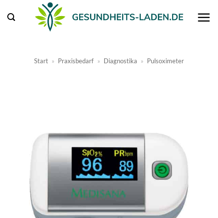
Zum
Inhalt
springen
Start
»
Praxisbedarf
»
Diagnostika
»
Pulsoximeter