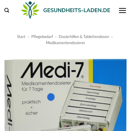
Zum
Inhalt
springen
Start
»
Pflegebedarf
»
Dosierhilfen & Tablettendosen
»
Medikamentendosierer