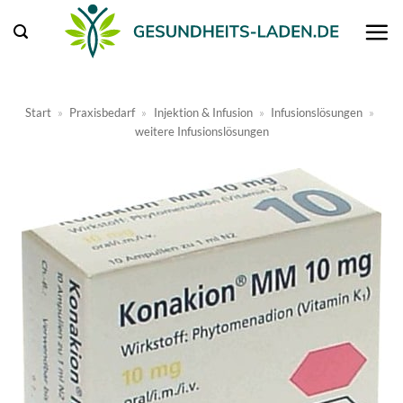
Zum
Inhalt
springen
Start
»
Praxisbedarf
»
Injektion & Infusion
»
Infusionslösungen
»
weitere Infusionslösungen