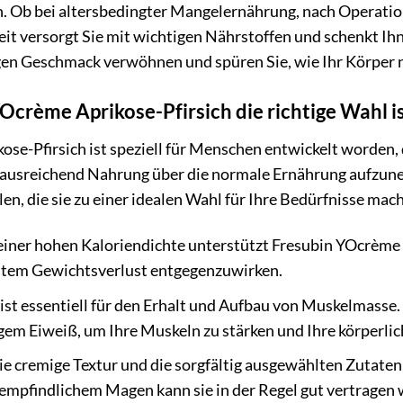
ein. Ob bei altersbedingter Mangelernährung, nach Operat
eit versorgt Sie mit wichtigen Nährstoffen und schenkt Ihn
gen Geschmack verwöhnen und spüren Sie, wie Ihr Körper n
crème Aprikose-Pfirsich die richtige Wahl i
se-Pfirsich ist speziell für Menschen entwickelt worden,
 ausreichend Nahrung über die normale Ernährung aufzun
len, die sie zu einer idealen Wahl für Ihre Bedürfnisse mac
iner hohen Kaloriendichte unterstützt Fresubin YOcrème A
tem Gewichtsverlust entgegenzuwirken.
ist essentiell für den Erhalt und Aufbau von Muskelmasse.
em Eiweiß, um Ihre Muskeln zu stärken und Ihre körperlich
e cremige Textur und die sorgfältig ausgewählten Zutate
 empfindlichem Magen kann sie in der Regel gut vertragen