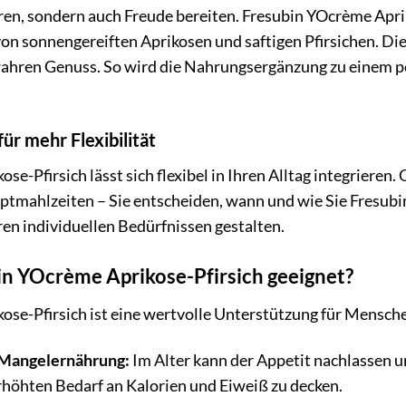
ähren, sondern auch Freude bereiten. Fresubin YOcrème Ap
on sonnengereiften Aprikosen und saftigen Pfirsichen. Di
ahren Genuss. So wird die Nahrungsergänzung zu einem po
für mehr Flexibilität
e-Pfirsich lässt sich flexibel in Ihren Alltag integrieren.
ptmahlzeiten – Sie entscheiden, wann und wie Sie Fresub
en individuellen Bedürfnissen gestalten.
bin YOcrème Aprikose-Pfirsich geeignet?
ose-Pfirsich ist eine wertvolle Unterstützung für Mensch
 Mangelernährung:
Im Alter kann der Appetit nachlassen u
rhöhten Bedarf an Kalorien und Eiweiß zu decken.