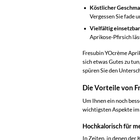
Köstlicher Geschma
Vergessen Sie fade u
Vielfältig einsetzbar
Aprikose-Pfirsich läss
Fresubin YOcrème Apriko
sich etwas Gutes zu tun
spüren Sie den Untersc
Die Vorteile von F
Um Ihnen ein noch besse
wichtigsten Aspekte im 
Hochkalorisch für m
In Zeiten, in denen der