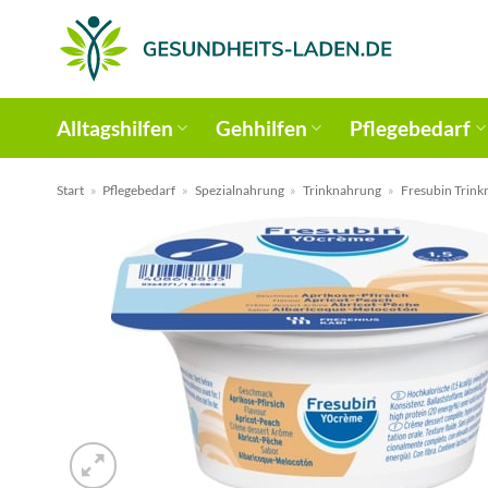
Zum
Inhalt
springen
Alltagshilfen
Gehhilfen
Pflegebedarf
Start
»
Pflegebedarf
»
Spezialnahrung
»
Trinknahrung
»
Fresubin Trin