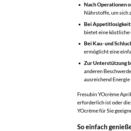
Nach Operationen od
Nährstoffe, um sich 
Bei Appetitlosigkeit
bietet eine köstlich
Bei Kau- und Schlu
ermöglicht eine ein
Zur Unterstützung b
anderen Beschwerden
ausreichend Energie 
Fresubin YOcrème Apriko
erforderlich ist oder d
YOcrème für Sie geeignet
So einfach genieß