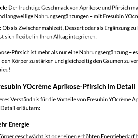
ck:
Der fruchtige Geschmack von Aprikose und Pfirsich m
nd langweilige Nahrungsergänzungen – mit Fresubin YOcrè
:
Ob als Zwischenmahlzeit, Dessert oder als Ergänzung z
t sich flexibel in Ihren Alltag integrieren.
se-Pfirsich ist mehr als nur eine Nahrungsergänzung – es is
, den Körper zu stärken und gleichzeitig den Gaumen zu v
hied!
resubin YOcrème Aprikose-Pfirsich im Detail
res Verständnis für die Vorteile von Fresubin YOcrème Ap
Detail erläutern:
ehr Energie
 Körper geschwächt ist oder einen erhöhten Energiebedarf h