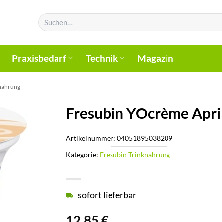
Suchen
nach:
Praxisbedarf
Technik
Magazin
knahrung
Fresubin YOcrème Apri
Artikelnummer:
04051895038209
Kategorie:
Fresubin Trinknahrung
sofort lieferbar
12,85
€