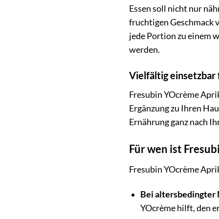
Essen soll nicht nur n
fruchtigen Geschmack v
jede Portion zu einem w
werden.
Vielfältig einsetzbar 
Fresubin YOcrème Aprikos
Ergänzung zu Ihren Hau
Ernährung ganz nach Ihr
Für wen ist Fresu
Fresubin YOcrème Aprik
Bei altersbedingter
YOcrème hilft, den e