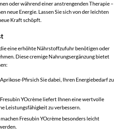
ionen oder während einer anstrengenden Therapie –
en neue Energie. Lassen Sie sich von der leichten
eue Kraft schöpft.
st
 die eine erhöhte Nährstoffzufuhr benötigen oder
ehmen. Diese cremige Nahrungsergänzung bietet
hen:
prikose-Pfirsich Sie dabei, Ihren Energiebedarf zu
 Fresubin YOcrème liefert Ihnen eine wertvolle
e Leistungsfähigkeit zu verbessern.
n machen Fresubin YOcrème besonders leicht
 werden.