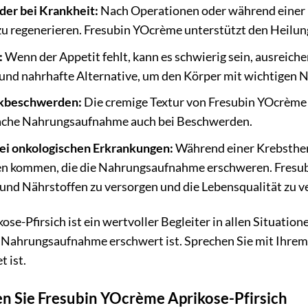
er bei Krankheit:
Nach Operationen oder während einer 
zu regenerieren. Fresubin YOcrème unterstützt den Heilung
:
Wenn der Appetit fehlt, kann es schwierig sein, ausreic
e und nahrhafte Alternative, um den Körper mit wichtigen 
ckbeschwerden:
Die cremige Textur von Fresubin YOcrème 
fache Nahrungsaufnahme auch bei Beschwerden.
ei onkologischen Erkrankungen:
Während einer Krebsthera
 kommen, die die Nahrungsaufnahme erschweren. Fresubi
und Nährstoffen zu versorgen und die Lebensqualität zu v
se-Pfirsich ist ein wertvoller Begleiter in allen Situatio
ie Nahrungsaufnahme erschwert ist. Sprechen Sie mit Ihrem
 ist.
en Sie Fresubin YOcrème Aprikose-Pfirsich