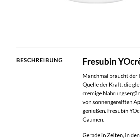
Fresubin YOcrè
BESCHREIBUNG
Manchmal braucht der K
Quelle der Kraft, die g
cremige Nahrungsergänzu
von sonnengereiften Apr
genießen. Fresubin YOcr
Gaumen.
Gerade in Zeiten, in de