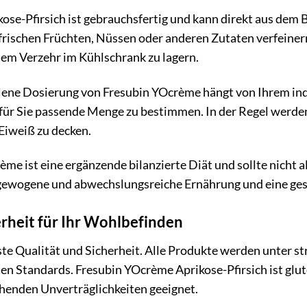
se-Pfirsich ist gebrauchsfertig und kann direkt aus dem 
frischen Früchten, Nüssen oder anderen Zutaten verfeiner
em Verzehr im Kühlschrank zu lagern.
ene Dosierung von Fresubin YOcrème hängt von Ihrem indiv
 für Sie passende Menge zu bestimmen. In der Regel werde
Eiweiß zu decken.
me ist eine ergänzende bilanzierte Diät und sollte nicht 
sgewogene und abwechslungsreiche Ernährung und eine ge
erheit für Ihr Wohlbefinden
ste Qualität und Sicherheit. Alle Produkte werden unter s
n Standards. Fresubin YOcrème Aprikose-Pfirsich ist glut
enden Unverträglichkeiten geeignet.