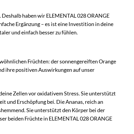
hlen. Deshalb haben wir ELEMENTAL 028 ORANGE
che Ergänzung – es ist eine Investition in deine
italer und einfach besser zu fühlen.
öhnlichen Früchten: der sonnengereiften Orange
und ihre positiven Auswirkungen auf unser
ine Zellen vor oxidativem Stress. Sie unterstützt
it und Erschöpfung bei. Die Ananas, reich an
hemmend. Sie unterstützt den Körper bei der
dieser beiden Früchte in ELEMENTAL 028 ORANGE