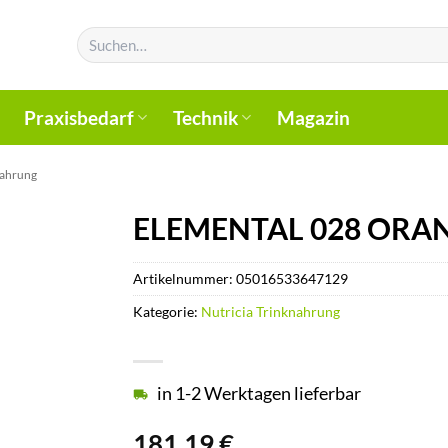
Suchen
nach:
Praxisbedarf
Technik
Magazin
nahrung
ELEMENTAL 028 ORA
Artikelnummer:
05016533647129
Kategorie:
Nutricia Trinknahrung
in 1-2 Werktagen lieferbar
181,19
€