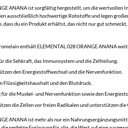
NANA ist sorgfältig hergestellt, um die wertvollen Inh
n ausschließlich hochwertige Rohstoffe und legen große
, dass du ein Produkt erhältst, das nicht nur gut schmeckt
romelain enthält ELEMENTAL 028 ORANGE ANANA weitere
ür die Sehkraft, das Immunsystem und die Zellteilung.
ützen den Energiestoffwechsel und die Nervenfunktion.
n Flüssigkeitshaushalt und den Blutdruck.
 für die Muskel- und Nervenfunktion sowie den Energiesto
tzen die Zellen vor freien Radikalen und unterstützen die
ANANA ist mehr als nur ein Nahrungsergänzungsmittel –
st die perfekte Ergänzung für alle, die Wert auf eine ausge