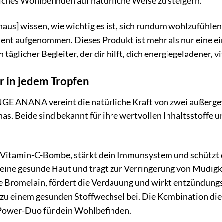
liches Wohlbefinden auf natürliche Weise zu steigern.
haus] wissen, wie wichtig es ist, sich rundum wohlzufü
t aufgenommen. Dieses Produkt ist mehr als nur eine einfa
n täglicher Begleiter, der dir hilft, dich energiegeladener, v
r in jedem Tropfen
ANANA vereint die natürliche Kraft von zwei außergew
as. Beide sind bekannt für ihre wertvollen Inhaltsstoffe 
 Vitamin-C-Bombe, stärkt dein Immunsystem und schützt de
 eine gesunde Haut und trägt zur Verringerung von Müdigke
 Bromelain, fördert die Verdauung und wirkt entzündungs
t zu einem gesunden Stoffwechsel bei. Die Kombination 
Power-Duo für dein Wohlbefinden.