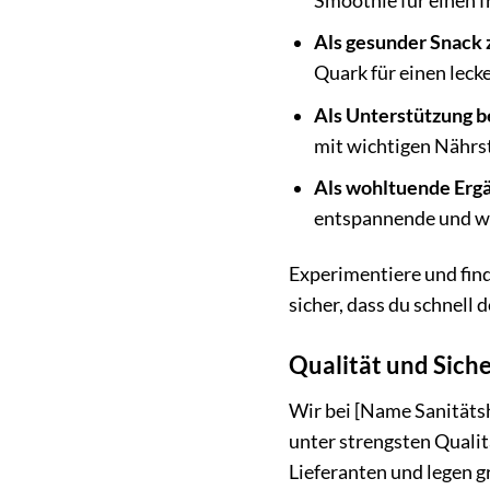
Smoothie für einen f
Als gesunder Snack
Quark für einen leck
Als Unterstützung b
mit wichtigen Nährst
Als wohltuende Erg
entspannende und w
Experimentiere und fin
sicher, dass du schnell
Qualität und Sich
Wir bei [Name Sanität
unter strengsten Quali
Lieferanten und legen g