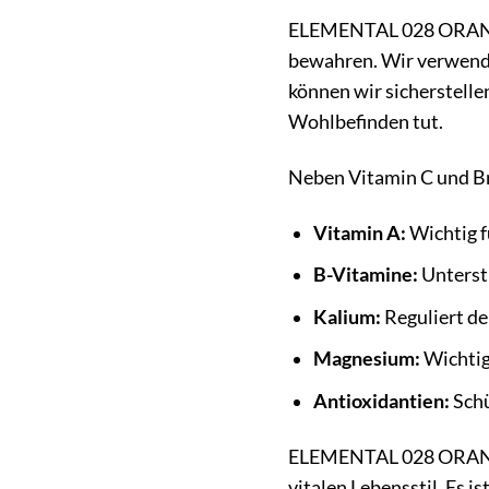
ELEMENTAL 028 ORANGE A
bewahren. Wir verwende
können wir sicherstellen
Wohlbefinden tut.
Neben Vitamin C und B
Vitamin A:
Wichtig f
B-Vitamine:
Unterst
Kalium:
Reguliert de
Magnesium:
Wichtig
Antioxidantien:
Schü
ELEMENTAL 028 ORANGE 
vitalen Lebensstil. Es i