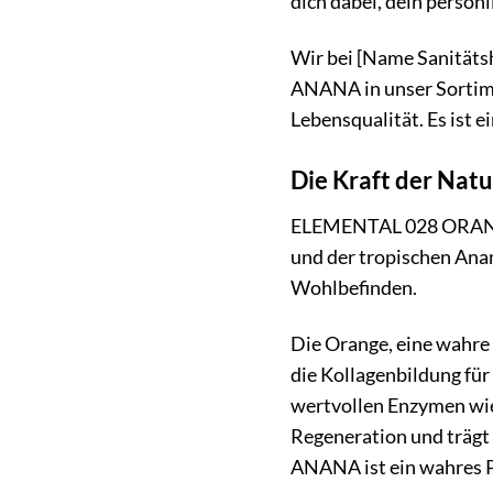
dich dabei, dein persön
Wir bei [Name Sanitäts
ANANA in unser Sortimen
Lebensqualität. Es ist ei
Die Kraft der Natu
ELEMENTAL 028 ORANGE 
und der tropischen Anan
Wohlbefinden.
Die Orange, eine wahre
die Kollagenbildung für
wertvollen Enzymen wie
Regeneration und träg
ANANA ist ein wahres 