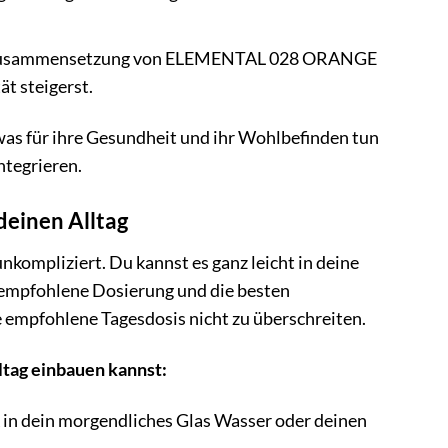
zusammensetzung von ELEMENTAL 028 ORANGE
t steigerst.
as für ihre Gesundheit und ihr Wohlbefinden tun
ntegrieren.
einen Alltag
pliziert. Du kannst es ganz leicht in deine
ie empfohlene Dosierung und die besten
 empfohlene Tagesdosis nicht zu überschreiten.
tag einbauen kannst:
ein morgendliches Glas Wasser oder deinen