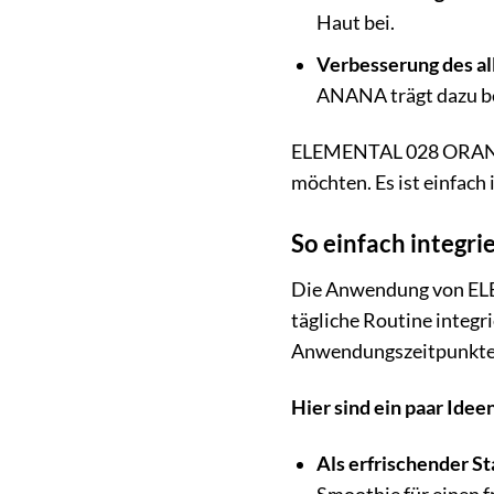
Haut bei.
Verbesserung des a
ANANA trägt dazu bei
ELEMENTAL 028 ORANGE A
möchten. Es ist einfach 
So einfach integ
Die Anwendung von ELE
tägliche Routine integr
Anwendungszeitpunkte f
Hier sind ein paar Id
Als erfrischender Sta