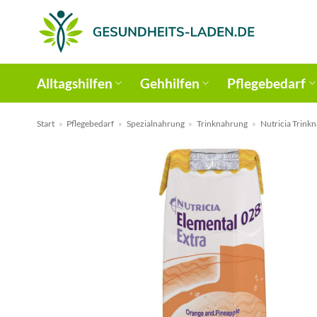
Zum
Inhalt
springen
Alltagshilfen
Gehhilfen
Pflegebedarf
Start
»
Pflegebedarf
»
Spezialnahrung
»
Trinknahrung
»
Nutricia Trink