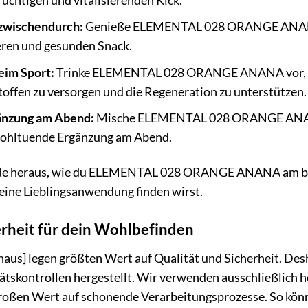
ruchtigen und vitalisierenden Kick.
 zwischendurch:
Genieße ELEMENTAL 028 ORANGE ANANA p
eren und gesunden Snack.
eim Sport:
Trinke ELEMENTAL 028 ORANGE ANANA vor, wä
offen zu versorgen und die Regeneration zu unterstützen.
änzung am Abend:
Mische ELEMENTAL 028 ORANGE ANANA i
ohltuende Ergänzung am Abend.
de heraus, wie du ELEMENTAL 028 ORANGE ANANA am beste
 deine Lieblingsanwendung finden wirst.
erheit für dein Wohlbefinden
shaus] legen größten Wert auf Qualität und Sicherhei
tätskontrollen hergestellt. Wir verwenden ausschließlich
roßen Wert auf schonende Verarbeitungsprozesse. So können