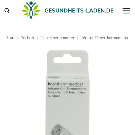
Zum
Inhalt
springen
Start
»
Technik
»
Fieberthermometer
»
Infrarot Fieberthermometer