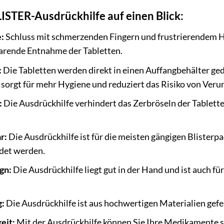
LISTER-Ausdrückhilfe auf einen Blick:
:
Schluss mit schmerzenden Fingern und frustrierendem 
parende Entnahme der Tabletten.
:
Die Tabletten werden direkt in einen Auffangbehälter ge
sorgt für mehr Hygiene und reduziert das Risiko von Veru
:
Die Ausdrückhilfe verhindert das Zerbröseln der Tabletten
r:
Die Ausdrückhilfe ist für die meisten gängigen Blisterp
det werden.
gn:
Die Ausdrückhilfe liegt gut in der Hand und ist auch f
g:
Die Ausdrückhilfe ist aus hochwertigen Materialien gefer
eit:
Mit der Ausdrückhilfe können Sie Ihre Medikamente s