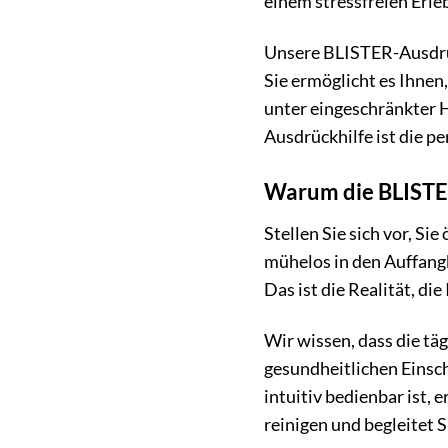
einem stressfreien Erle
Unsere BLISTER-Ausdrück
Sie ermöglicht es Ihnen
unter eingeschränkter H
Ausdrückhilfe ist die pe
Warum die BLISTER
Stellen Sie sich vor, S
mühelos in den Auffang
Das ist die Realität, d
Wir wissen, dass die t
gesundheitlichen Einsc
intuitiv bedienbar ist, 
reinigen und begleitet S