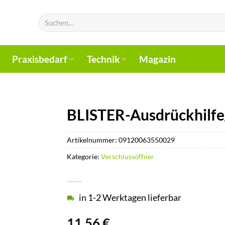
Suchen
nach:
Praxisbedarf
Technik
Magazin
BLISTER-Ausdrückhilfe
Artikelnummer:
09120063550029
Kategorie:
Verschlussöffner
in 1-2 Werktagen lieferbar
11,56
€