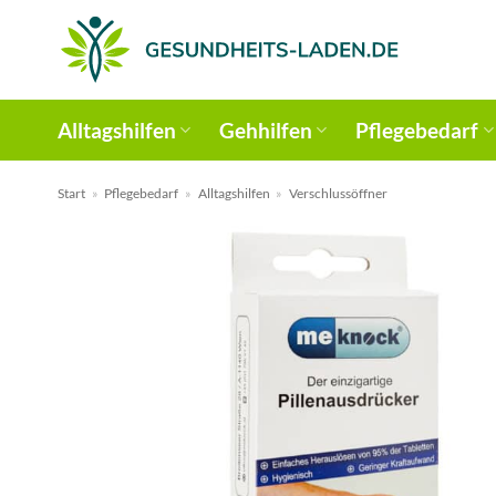
Zum
Inhalt
springen
Alltagshilfen
Gehhilfen
Pflegebedarf
Start
»
Pflegebedarf
»
Alltagshilfen
»
Verschlussöffner