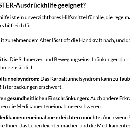
ISTER-Ausdrückhilfe geeignet?
fe ist ein unverzichtbares Hilfsmittel für alle, die reg
s hilfreich für:
t zunehmendem Alter lässt oft die Handkraft nach, und d
tis:
Die Schmerzen und Bewegungseinschränkungen durch 
me zusätzlich.
altunnelsyndrom:
Das Karpaltunnelsyndrom kann zu Taubh
Blisterpackungen erschwert.
en gesundheitlichen Einschränkungen:
Auch andere Erkra
önnen die Medikamenteneinnahme erschweren.
e Medikamenteneinnahme erleichtern möchte:
Auch wenn S
lfe Ihnen das Leben leichter machen und die Medikament