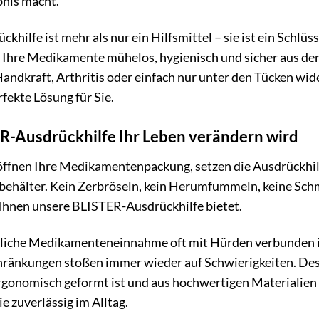
bnis macht.
hilfe ist mehr als nur ein Hilfsmittel – sie ist ein Schlüs
, Ihre Medikamente mühelos, hygienisch und sicher aus de
andkraft, Arthritis oder einfach nur unter den Tücken wi
rfekte Lösung für Sie.
-Ausdrückhilfe Ihr Leben verändern wird
ie öffnen Ihre Medikamentenpackung, setzen die Ausdrückhilf
behälter. Kein Zerbröseln, kein Herumfummeln, keine Sch
ie Ihnen unsere BLISTER-Ausdrückhilfe bietet.
ägliche Medikamenteneinnahme oft mit Hürden verbunden i
hränkungen stoßen immer wieder auf Schwierigkeiten. Desh
ergonomisch geformt ist und aus hochwertigen Materialien gefe
ie zuverlässig im Alltag.