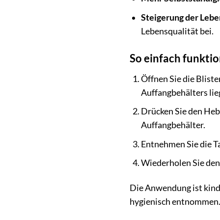
Steigerung der Lebe
Lebensqualität bei.
So einfach funktio
Öffnen Sie die Blist
Auffangbehälters lie
Drücken Sie den Hebe
Auffangbehälter.
Entnehmen Sie die T
Wiederholen Sie den 
Die Anwendung ist kinde
hygienisch entnommen