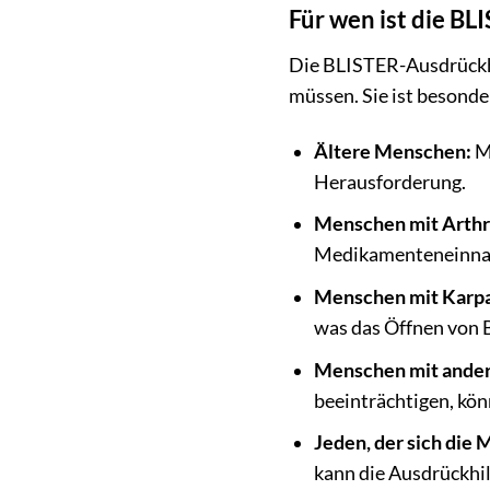
Für wen ist die BL
Die BLISTER-Ausdrückhil
müssen. Sie ist besonder
Ältere Menschen:
Mi
Herausforderung.
Menschen mit Arthri
Medikamenteneinnah
Menschen mit Karp
was das Öffnen von 
Menschen mit ander
beeinträchtigen, k
Jeden, der sich di
kann die Ausdrückhi