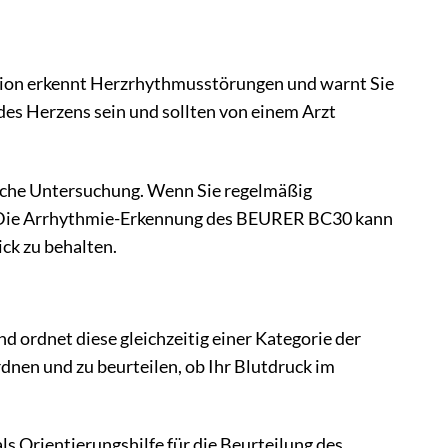
tion erkennt Herzrhythmusstörungen und warnt Sie
es Herzens sein und sollten von einem Arzt
liche Untersuchung. Wenn Sie regelmäßig
n. Die Arrhythmie-Erkennung des BEURER BC30 kann
ick zu behalten.
ordnet diese gleichzeitig einer Kategorie der
dnen und zu beurteilen, ob Ihr Blutdruck im
s Orientierungshilfe für die Beurteilung des