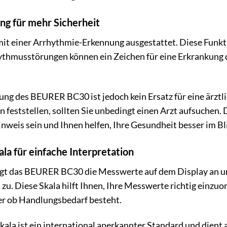
g für mehr Sicherheit
t einer Arrhythmie-Erkennung ausgestattet. Diese Funk
ythmusstörungen können ein Zeichen für eine Erkrankung d
ng des BEURER BC30 ist jedoch kein Ersatz für eine ärzt
feststellen, sollten Sie unbedingt einen Arzt aufsuche
inweis sein und Ihnen helfen, Ihre Gesundheit besser im Bl
a für einfache Interpretation
gt das BEURER BC30 die Messwerte auf dem Display an und 
. Diese Skala hilft Ihnen, Ihre Messwerte richtig einzuor
er ob Handlungsbedarf besteht.
a ist ein international anerkannter Standard und dient al