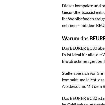
Dieses kompakte und ben
Gesundheitsassistent, d
Ihr Wohlbefinden steiger
nehmen – mit dem BEU
Warum das BEURER 
Das BEURER BC30 überze
Es ist ideal für alle, d
Blutdruckmessgeräten h
Stellen Sie sich vor, S
kompakt und leicht, dass
Arztbesuche. Mit dem B
Das BEURER BC30 ist mehr
im Griff haben und rech