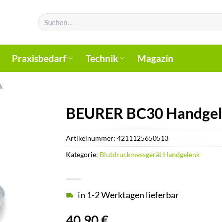
Suchen
nach:
Praxisbedarf
Technik
Magazin
k
BEURER BC30 Handgele
Artikelnummer:
4211125650513
Kategorie:
Blutdruckmessgerät Handgelenk
in 1-2 Werktagen lieferbar
40,90
€