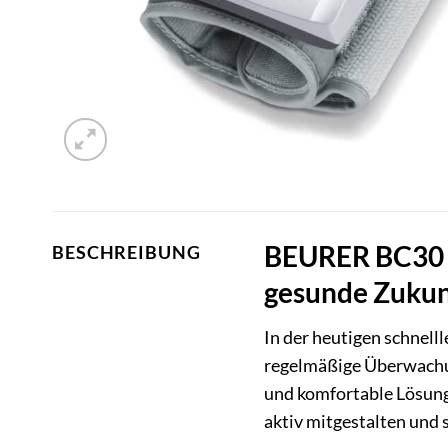
BEURER BC30 H
BESCHREIBUNG
gesunde Zukun
In der heutigen schnelll
regelmäßige Überwachu
und komfortable Lösung, 
aktiv mitgestalten und 