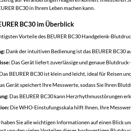
BEURER BC30 in Ihrem Leben machen kann.
BEURER BC30 im Überblick
ichtigsten Vorteile des BEURER BC30 Handgelenk-Blutdru
g:
Dank der intuitiven Bedienung ist das BEURER BC30 auc
isse:
Das Gerät liefert zuverlässige und genaue Blutdruck-
Das BEURER BC30 ist klein und leicht, ideal für Reisen un
s Gerät speichert Ihre Messwerte, sodass Sie Ihren Blutd
ung:
Das BEURER BC30 kann Herzrhythmusstörungen erke
ion:
Die WHO-Einstufungsskala hilft Ihnen, Ihre Messwert
ben Sie alle wichtigen Informationen auf einen Blick und
bst von den vielen Vorteilen dieses hochwertigen Blutdru