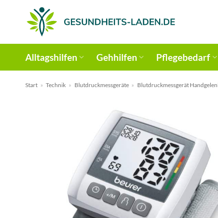
Zum
Inhalt
springen
Alltagshilfen
Gehhilfen
Pflegebedarf
Start
»
Technik
»
Blutdruckmessgeräte
»
Blutdruckmessgerät Handgelen