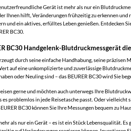
utzerfreundliche Gerät ist mehr als nur ein Blutdruckmess
er Ihnen hilft, Veränderungen frühzeitig zu erkennen und
n und ein aktives, erfülltes Leben genießen. Entdecken Sie
RER BC30.
BC30 Handgelenk-Blutdruckmessgerät die ric
ugt durch seine einfache Handhabung, seine präzisen Me
ie Wert auf eine unkomplizierte und zuverlässige Blutdruckm
aben oder Neuling sind – das BEURER BC30 wird Sie bege
ie reisen gerne und möchten auch unterwegs Ihre Blutdruc
 es problemlos in jede Reisetasche passt. Oder vielleicht 
EURER BC30 können Sie Ihre Messungen bequem zu Hause d
 als nur ein Gerät – es ist ein Stück Lebensqualität. Es g
tzeitig auf Veränderungen reagieren können. Investieren S