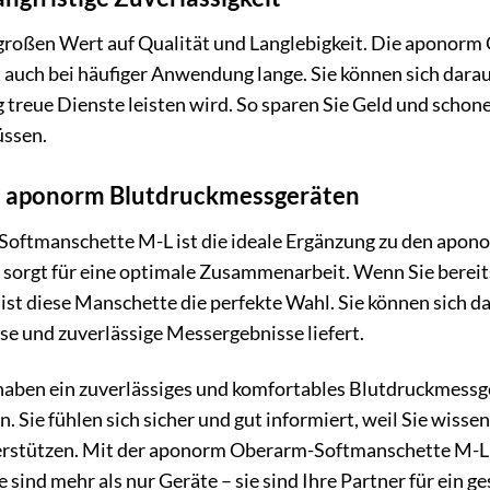
großen Wert auf Qualität und Langlebigkeit. Die aponorm
t auch bei häufiger Anwendung lange. Sie können sich dara
treue Dienste leisten wird. So sparen Sie Geld und schone
ssen.
it aponorm Blutdruckmessgeräten
ftmanschette M-L ist die ideale Ergänzung zu den aponorm
sorgt für eine optimale Zusammenarbeit. Wenn Sie berei
, ist diese Manschette die perfekte Wahl. Sie können sich 
e und zuverlässige Messergebnisse liefert.
ie haben ein zuverlässiges und komfortables Blutdruckmessg
. Sie fühlen sich sicher und gut informiert, weil Sie wiss
terstützen. Mit der aponorm Oberarm-Softmanschette M-
ie sind mehr als nur Geräte – sie sind Ihre Partner für ein g