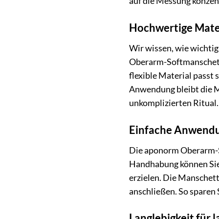
auf die Messung konzen
Hochwertige Mate
Wir wissen, wie wichti
Oberarm-Softmanschette
flexible Material passt
Anwendung bleibt die M
unkomplizierten Ritual.
Einfache Anwendun
Die aponorm Oberarm-So
Handhabung können Sie 
erzielen. Die Manschet
anschließen. So sparen 
Langlebigkeit für l