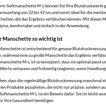
m-Softmanschette M-L können Sie Ihre Blutdruckwerte gan
armumfang von 22 bis 42 cm und somit ideal für die meis
hetten, die das Ergebnis verfälschen können. Mit dieser 
zise, komfortabel und einfach in der Anwendung.
 Manschette so wichtig ist
Manschette ist entscheidend für genaue Blutdruckmessunge
, während eine zu große Manschette das Ergebnis verfälsc
schette M-L ist so konzipiert, dass sie optimal passt un
e Werte verlassen und frühzeitig reagieren, wenn Handlung
hen, dass die regelmäßige Blutdruckmessung manchmal ei
hnen Produkte anzubieten, die nicht nur präzise, sondern 
tmanschette M-L ist ein Beweis dafür: Sie ist leicht anzu
für Ihre Gesundheit benötigen.