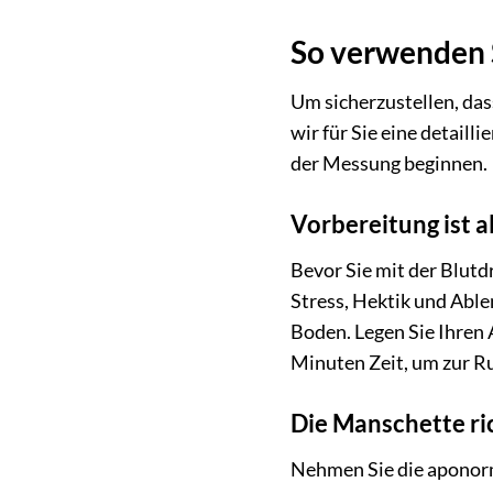
So verwenden 
Um sicherzustellen, da
wir für Sie eine detaill
der Messung beginnen.
Vorbereitung ist a
Bevor Sie mit der Blutd
Stress, Hektik und Able
Boden. Legen Sie Ihren 
Minuten Zeit, um zur R
Die Manschette ric
Nehmen Sie die aponorm