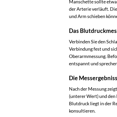
Manschette sollte etwa 
der Arterie verläuft. Di
und Arm schieben können.
Das Blutdruckmess
Verbinden Sie den Schl
Verbindung fest und sic
Oberarmmessung. Befolg
entspannt und sprechen 
Die Messergebniss
Nach der Messung zeigt
(unterer Wert) und den 
Blutdruck liegt in der 
konsultieren.