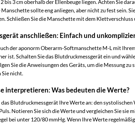
2 bis 3 cm oberhalb der Ellenbeuge liegen. Achten Sie dara
e Manschette sollte eng anliegen, aber nicht zu fest sein. 
 Schließen Sie die Manschette mit dem Klettverschluss und 
gerät anschließen: Einfach und unkomplizie
auch der aponorm Oberarm-Softmanschette M-L mit Ihrem B
her ist. Schalten Sie das Blutdruckmessgerät ein und wäh
en Sie die Anweisungen des Geräts, um die Messung zu st
Sie nicht.
e interpretieren: Was bedeuten die Werte?
 das Blutdruckmessgerät Ihre Werte an: den systolischen 
Puls. Notieren Sie sich die Werte und vergleichen Sie sie
Regel bei unter 120/80 mmHg. Wenn Ihre Werte regelmäßig ü