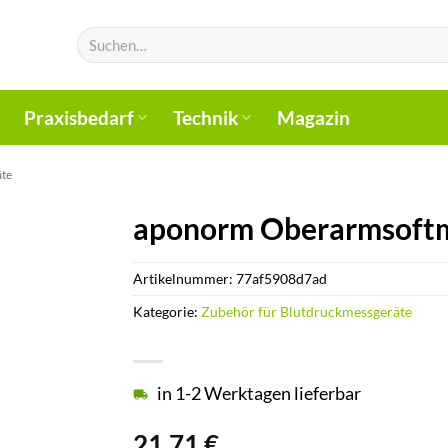
Suchen
nach:
Praxisbedarf
Technik
Magazin
äte
aponorm Oberarmsoftm
Artikelnummer:
77af5908d7ad
Kategorie:
Zubehör für Blutdruckmessgeräte
in 1-2 Werktagen lieferbar
21,71
€