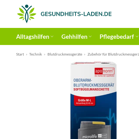
Zum
Inhalt
springen
Alltagshilfen
Gehhilfen
Pflegebedarf
Start
»
Technik
»
Blutdruckmessgeräte
»
Zubehör für Blutdruckmessger