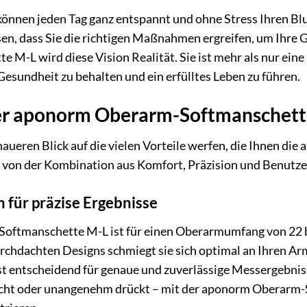
e können jeden Tag ganz entspannt und ohne Stress Ihren Bl
ssen, dass Sie die richtigen Maßnahmen ergreifen, um Ihre
M-L wird diese Vision Realität. Sie ist mehr als nur eine M
Gesundheit zu behalten und ein erfülltes Leben zu führen.
der aponorm Oberarm-Softmanschett
naueren Blick auf die vielen Vorteile werfen, die Ihnen 
e von der Kombination aus Komfort, Präzision und Benutzer
 für präzise Ergebnisse
ftmanschette M-L ist für einen Oberarmumfang von 22 bi
rchdachten Designs schmiegt sie sich optimal an Ihren Arm
st entscheidend für genaue und zuverlässige Messergebnis
cht oder unangenehm drückt – mit der aponorm Oberarm-S