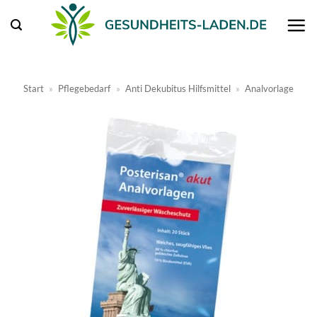
Zum
Inhalt
springen
Start
»
Pflegebedarf
»
Anti Dekubitus Hilfsmittel
»
Analvorlage