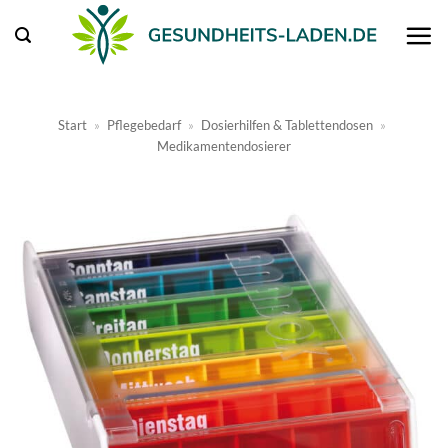
Zum
Inhalt
springen
Start
»
Pflegebedarf
»
Dosierhilfen & Tablettendosen
»
Medikamentendosierer